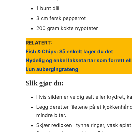
1 bunt dill
3 cm fersk pepperrot
200 gram kokte nypoteter
RELATERT:
Fish & Chips: Så enkelt lager du det
Nydelig og enkel laksetartar som forrett el
Lun aubergingrateng
Slik gjør du:
Hvis silden er veldig salt eller krydret,
Legg deretter filetene på et kjøkkenhånd
mindre biter.
Skjær rødløken i tynne ringer, vask eplet 