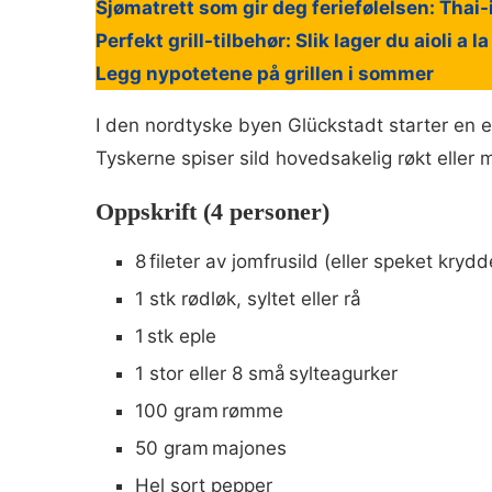
Sjømatrett som gir deg feriefølelsen: Thai-
Perfekt grill-tilbehør: Slik lager du aioli a l
Legg nypotetene på grillen i sommer
I den nordtyske byen Glückstadt starter en e
Tyskerne spiser sild hovedsakelig røkt eller m
Oppskrift (4 personer)
8 fileter av jomfrusild (eller speket krydd
1 stk rødløk, syltet eller rå
1 stk eple
1 stor eller 8 små sylteagurker
100 gram rømme
50 gram majones
Hel sort pepper