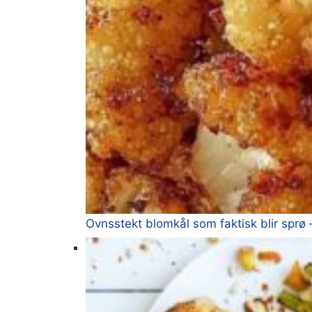
Ovnsstekt blomkål som faktisk blir sprø –