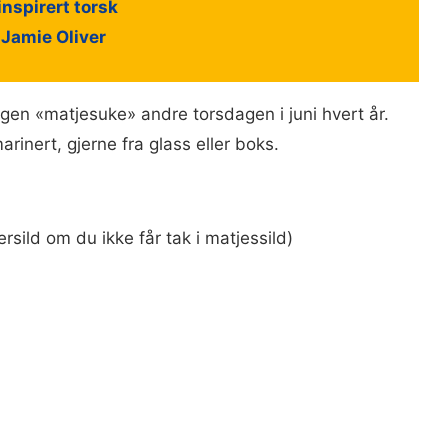
inspirert torsk
a Jamie Oliver
gen «matjesuke» andre torsdagen i juni hvert år.
arinert, gjerne fra glass eller boks.
ersild om du ikke får tak i matjessild)