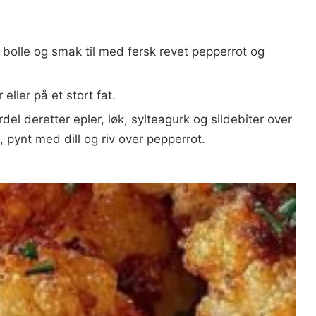
lle og smak til med fersk revet pepperrot og
eller på et stort fat.
el deretter epler, løk, sylteagurk og sildebiter over
 pynt med dill og riv over pepperrot.