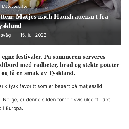
Matoppskrifter
tten: Matjes nach Hausfrauenart fra
yskland
esvåg
15. juli 2022
d egne festivaler. På sommeren serveres
oldtbord med rødbeter, brød og stekte poteter
, og få en smak av Tyskland.
ik tysk favoritt som er basert på matjessild.
i Norge, er denne silden forholdsvis ukjent i det
d i Europa.