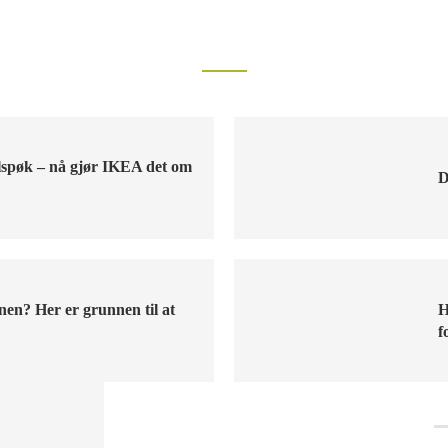
Populært nå
ilspøk – nå gjør IKEA det om
D
nen? Her er grunnen til at
H
f