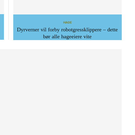
HAGE
Dyrverner vil forby robotgressklippere – dette
bør alle hageeiere vite