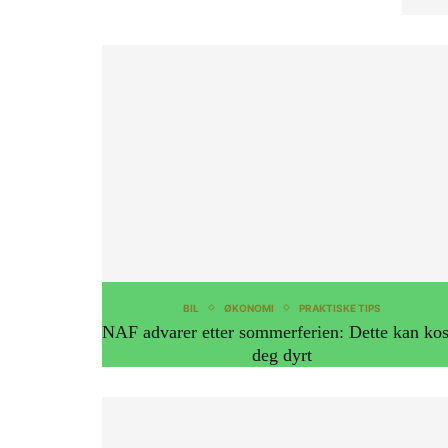
BIL
ØKONOMI
PRAKTISKE TIPS
NAF advarer etter sommerferien: Dette kan kos
deg dyrt