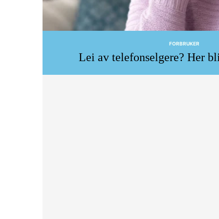
FORBRUKER
Lei av telefonselgere? Her bl