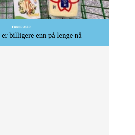
FORBRUKER
er billigere enn på lenge nå