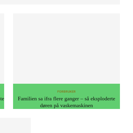
FORBRUKER
te
Familien sa ifra flere ganger – så eksploderte
døren på vaskemaskinen