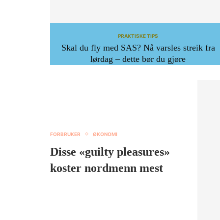
PRAKTISKE TIPS
Skal du fly med SAS? Nå varsles streik fra
lørdag – dette bør du gjøre
FORBRUKER
ØKONOMI
Disse «guilty pleasures»
koster nordmenn mest