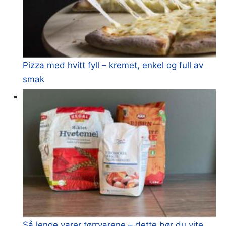
Pizza med hvitt fyll – kremet, enkel og full av
smak
Så lenge varer tørrvarene – dette bør du vite