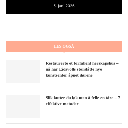
5. juni 2026
LES OGSÅ
Restaurerte et forfallent herskapshus –
nå har Eidsvolls storslåtte nye
kunstsenter åpnet dørene
Slik kutter du løk uten å felle en tåre – 7
effektive metoder