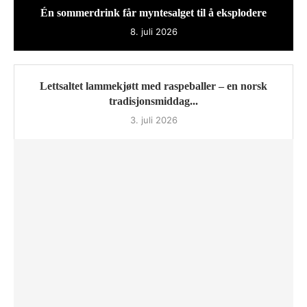
Én sommerdrink får myntesalget til å eksplodere
8. juli 2026
Lettsaltet lammekjøtt med raspeballer – en norsk
tradisjonsmiddag...
3. juli 2026