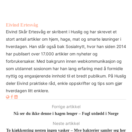
Eivind Ertesvåg
Eivind Skår Ertesvåg er skribent i Huslig og har skrevet et
stort antall artikler om hjem, hage, mat og smarte løsninger i
hverdagen. Han står også bak Sosialnytt, hvor han siden 2014
har publisert over 17.000 artikler om nyheter og
forbrukersaker. Med bakgrunn innen webkommunikasjon og
som utdannet sosionom har han lang erfaring med å formidle
nyttig og engasjerende innhold til et bredt publikum. På Huslig
deler Eivind praktiske råd, enkle oppskrifter og tips som gjør
hverdagen litt enklere.
Forrige artikkel
Nå ser du ikke denne i hagen lenger – Fugl utdødd i Norge
Neste artikkel
To kjøkkenting nesten ingen vasker – Mye bakterier samler seg her