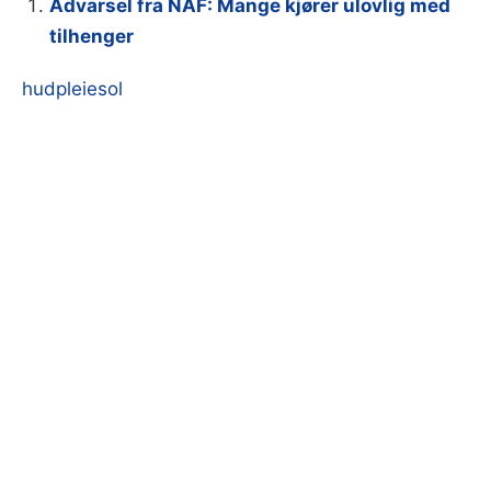
Advarsel fra NAF: Mange kjører ulovlig med
tilhenger
hudpleie
sol