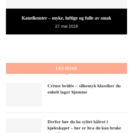
Kanelknuter – myke, luftige og fulle av smak
27. mai 2026
LES OGSÅ
Crème brûlée – silkemyk klassiker du
enkelt lager hjemme
Derfor bør du ha syltet kålrot i
kjøleskapet – her er hva du kan bruke