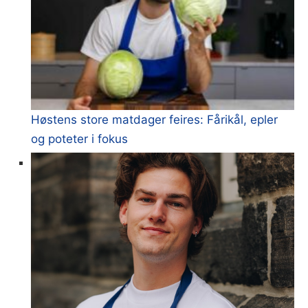
Høstens store matdager feires: Fårikål, epler
og poteter i fokus