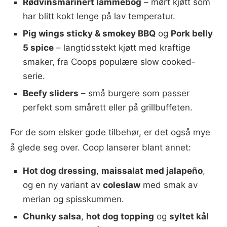
Rødvinsmarinert lammebog
– mørt kjøtt som
har blitt kokt lenge på lav temperatur.
Pig wings sticky & smokey BBQ
og
Pork belly
5 spice
– langtidsstekt kjøtt med kraftige
smaker, fra Coops populære slow cooked-
serie.
Beefy sliders
– små burgere som passer
perfekt som smårett eller på grillbuffeten.
For de som elsker gode tilbehør, er det også mye
å glede seg over. Coop lanserer blant annet:
Hot dog dressing
,
maissalat med jalapeño
,
og en ny variant av
coleslaw
med smak av
merian og spisskummen.
Chunky salsa
,
hot dog topping
og
syltet kål