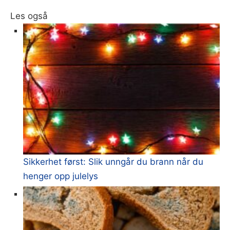
Les også
Sikkerhet først: Slik unngår du brann når du
henger opp julelys