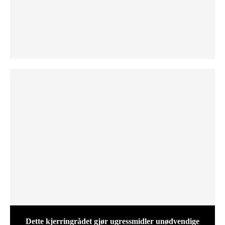
Dette kjerringrådet gjør ugressmidler unødvendige