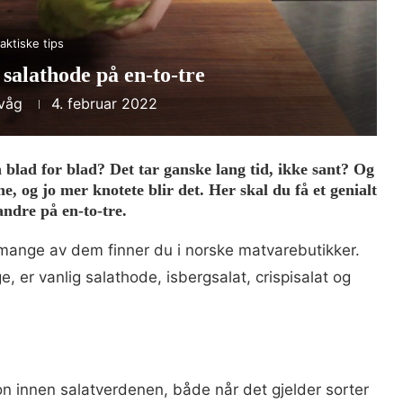
aktiske tips
t salathode på en-to-tre
svåg
4. februar 2022
n blad for blad? Det tar ganske lang tid, ikke sant? Og
, og jo mer knotete blir det. Her skal du få et genialt
andre på en-to-tre.
 mange av dem finner du i norske matvarebutikker.
, er vanlig salathode, isbergsalat, crispisalat og
on innen salatverdenen, både når det gjelder sorter