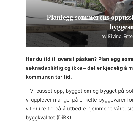
Planlegg sommerens oppussi
bygges
av
Eivind Ert
Har du tid til overs i påsken? Planlegg so
søknadspliktig og ikke – det er kjedelig å 
kommunen tar tid.
– Vi pusset opp, bygget om og bygget på boli
vi opplever mangel på enkelte byggevarer for
vil bruke tid på å utbedre hjemmene våre, sie
byggkvalitet (DiBK).