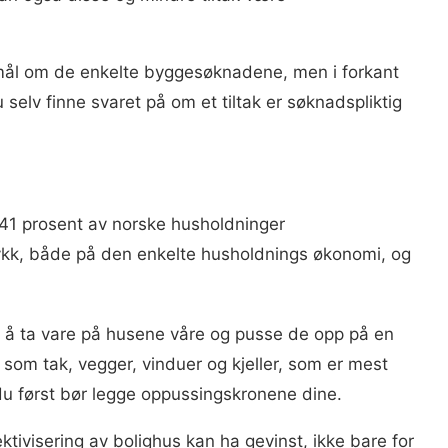
smål om de enkelte byggesøknadene, men i forkant
u selv finne svaret på om et tiltak er søknadspliktig
 41 prosent av norske husholdninger
rykk, både på den enkelte husholdnings økonomi, og
r å ta vare på husene våre og pusse de opp på en
 som tak, vegger, vinduer og kjeller, som er mest
 du først bør legge oppussingskronene dine.
ktivisering av bolighus kan ha gevinst, ikke bare for