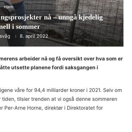
Hjem
ngsprosjekter nå – unngå kjedelig
mell i sommer
esvåg
8. april 2022
mmerens arbeider nå og få oversikt over hva som er
måtte utsette planene fordi saksgangen i
gene våre for 94,4 milliarder kroner i 2021. Selv om
 tiden, tilsier trenden at vi også denne sommeren
r Per-Arne Horne, direktør i Direktoratet for