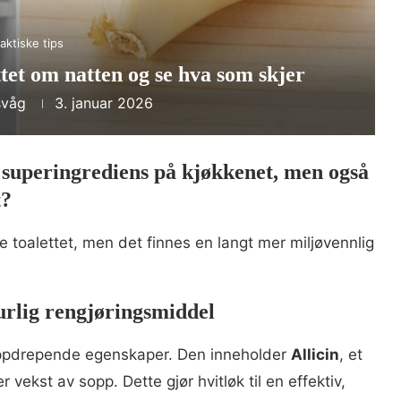
aktiske tips
ttet om natten og se hva som skjer
svåg
3. januar 2026
n superingrediens på kjøkkenet, men også
t?
e toalettet, men det finnes en langt mer miljøvennlig
urlig rengjøringsmiddel
 soppdrepende egenskaper. Den inneholder
Allicin
, et
vekst av sopp. Dette gjør hvitløk til en effektiv,