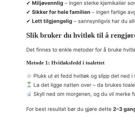
✔
Miljøvennlig
– ingen sterke kjemikalier s
✔
Sikker for hele familien
– ingen farlige av
✔
Lett tilgjengelig
– sannsynligvis har du all
Slik bruker du hvitløk til å rengjør
Det finnes to enkle metoder for å bruke hvitlø
Metode 1: Hvitløksfedd i toalettet
Plukk ut et fedd hvitløk og slipp det ned i 
La det ligge natten over – da brukes toalett
Skyll ned om morgenen, og du vil merke fo
For best resultat bør du gjøre dette
2–3 gang