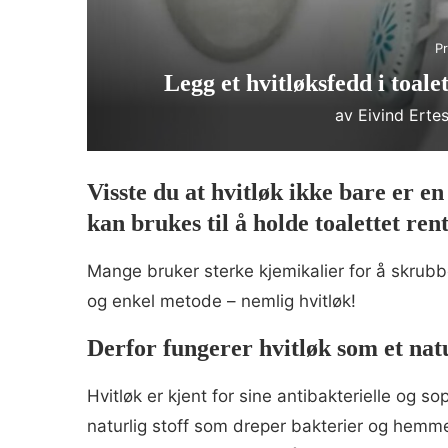
Pr
Legg et hvitløksfedd i toale
av
Eivind Erte
Visste du at hvitløk ikke bare er e
kan brukes til å holde toalettet ren
Mange bruker sterke kjemikalier for å skrubb
og enkel metode – nemlig hvitløk!
Derfor fungerer hvitløk som et nat
Hvitløk er kjent for sine antibakterielle og
naturlig stoff som dreper bakterier og hemmer 