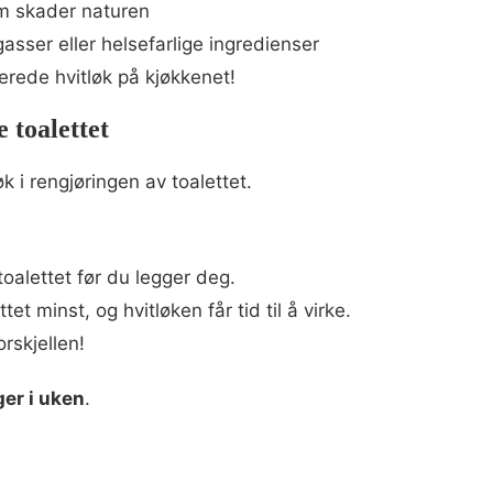
om skader naturen
gasser eller helsefarlige ingredienser
erede hvitløk på kjøkkenet!
e toalettet
k i rengjøringen av toalettet.
toalettet før du legger deg.
et minst, og hvitløken får tid til å virke.
rskjellen!
er i uken
.