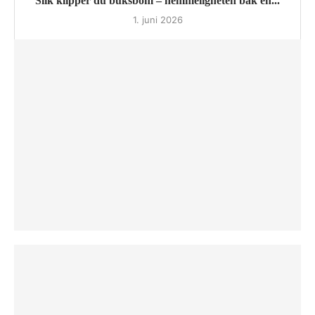
Slik klipper du buksbom – hemmeligheten bak en...
1. juni 2026