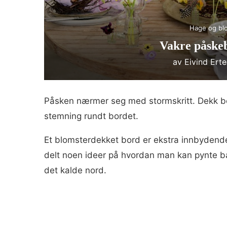
Hage og bl
Vakre påskeb
av
Eivind Ert
Påsken nærmer seg med stormskritt. Dekk b
stemning rundt bordet.
Et blomsterdekket bord er ekstra innbydend
delt noen ideer på hvordan man kan pynte b
det kalde nord.