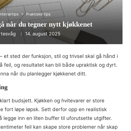
Interiørtips
Praktiske tips
gå når du tegner nytt kjøkkenet
rtesvåg
14. august 2025
et sted der funksjon, stil og trivsel skal gå hånd i
 feil, og resultatet kan bli både upraktisk og dyrt.
unna når du planlegger kjøkkenet ditt.
ing
klart budsjett. Kjøkken og hvitevarer er store
 fort løpe løpsk. Sett derfor opp en realistisk
gge inn en liten buffer til uforutsette utgifter.
centimeter feil kan skape store problemer når skap