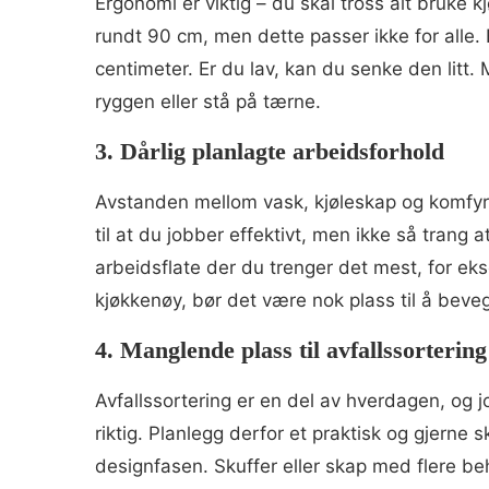
Ergonomi er viktig – du skal tross alt bruke
rundt 90 cm, men dette passer ikke for alle.
centimeter. Er du lav, kan du senke den litt
ryggen eller stå på tærne.
3. Dårlig planlagte arbeidsforhold
Avstanden mellom vask, kjøleskap og komfyr 
til at du jobber effektivt, men ikke så trang
arbeidsflate der du trenger det mest, for e
kjøkkenøy, bør det være nok plass til å beveg
4. Manglende plass til avfallssortering
Avfallssortering er en del av hverdagen, og jo 
riktig. Planlegg derfor et praktisk og gjerne s
designfasen. Skuffer eller skap med flere be