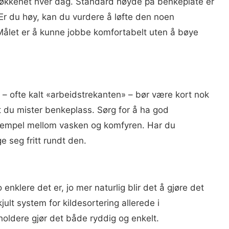
 kjøkkenet hver dag. Standard høyde på benkeplate er
 Er du høy, kan du vurdere å løfte den noen
. Målet er å kunne jobbe komfortabelt uten å bøye
– ofte kalt «arbeidstrekanten» – bør være kort nok
 at du mister benkeplass. Sørg for å ha god
ksempel mellom vasken og komfyren. Har du
e seg fritt rundt den.
enklere det er, jo mer naturlig blir det å gjøre det
kjult system for kildesortering allerede i
holdere gjør det både ryddig og enkelt.