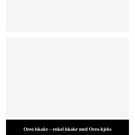
Oreo iskake – enkel iskake med Oreo-kjeks