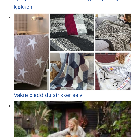
kjøkken
Vakre pledd du strikker selv