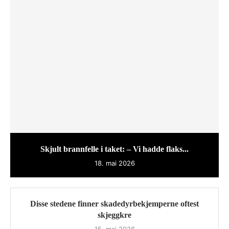
Skjult brannfelle i taket: – Vi hadde flaks...
18. mai 2026
Disse stedene finner skadedyrbekjemperne oftest
skjeggkre
15. mai 2026