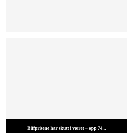
Biffprisene har skutt i været – opp 74...