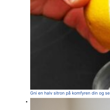
Gni en halv sitron på komfyren din og s