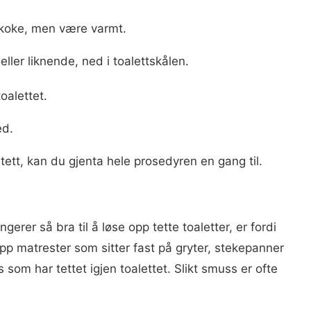
e koke, men være varmt.
ller liknende, ned i toalettskålen.
oalettet.
ed.
r tett, kan du gjenta hele prosedyren en gang til.
erer så bra til å løse opp tette toaletter, er fordi
pp matrester som sitter fast på gryter, stekepanner
om har tettet igjen toalettet. Slikt smuss er ofte