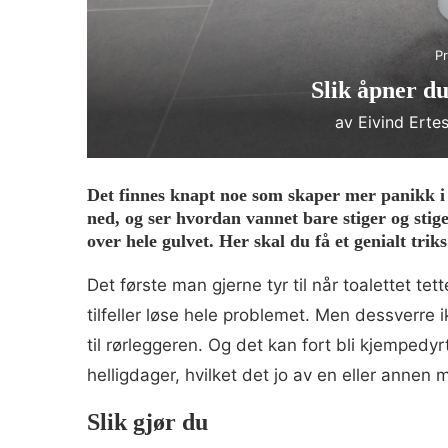
Pr
Slik åpner du 
av
Eivind Erte
Det finnes knapt noe som skaper mer panikk i 
ned, og ser hvordan vannet bare stiger og stiger
over hele gulvet. Her skal du få et genialt triks
Det første man gjerne tyr til når toalettet te
tilfeller løse hele problemet. Men dessverre 
til rørleggeren. Og det kan fort bli kjempedyrt.
helligdager, hvilket det jo av en eller annen 
Slik gjør du