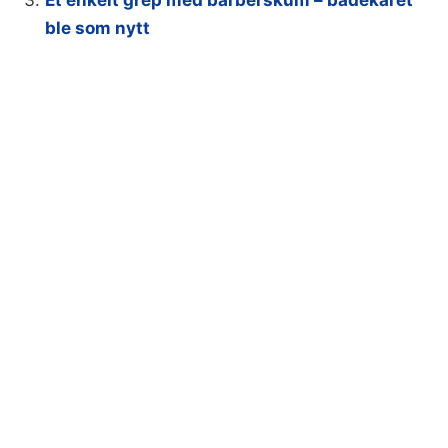
Et enkelt grep med barberskum – badekaret
ble som nytt