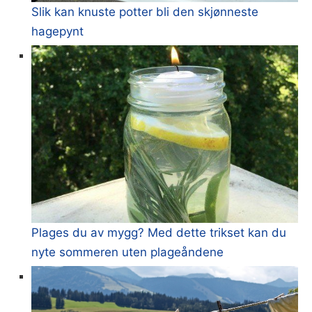
Slik kan knuste potter bli den skjønneste
hagepynt
Plages du av mygg? Med dette trikset kan du
nyte sommeren uten plageåndene