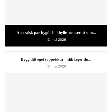
Australsk par bygde bokhylle som ser ut som...
13. mai 2026
Bygg ditt eget søppelskur – slik lager du...
13. mai 2026