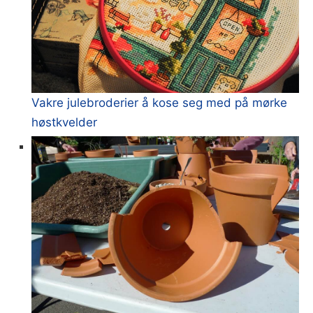
Vakre julebroderier å kose seg med på mørke
høstkvelder