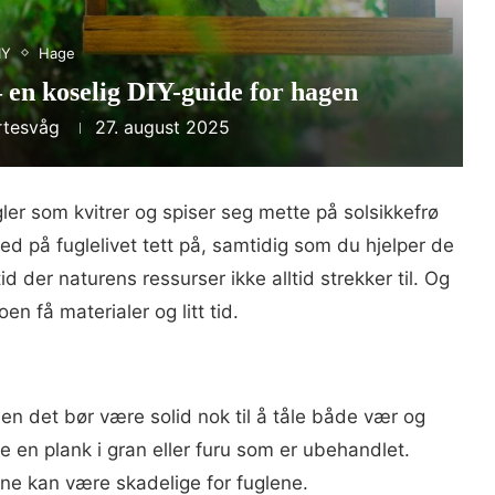
IY
Hage
– en koselig DIY-guide for hagen
rtesvåg
27. august 2025
gler som kvitrer og spiser seg mette på solsikkefrø
med på fuglelivet tett på, samtidig som du hjelper de
der naturens ressurser ikke alltid strekker til. Og
n få materialer og litt tid.
en det bør være solid nok til å tåle både vær og
ne en plank i gran eller furu som er ubehandlet.
ene kan være skadelige for fuglene.