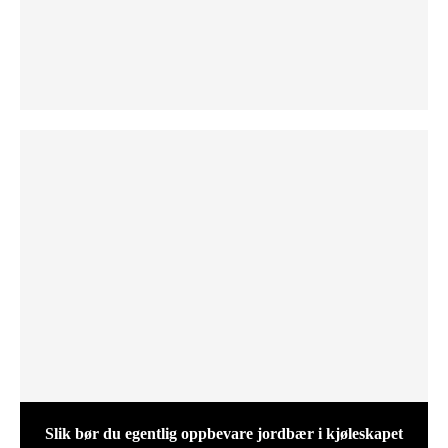
Slik bør du egentlig oppbevare jordbær i kjøleskapet