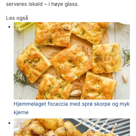
serveres iskald – i høye glass.
Les også
Hjemmelaget focaccia med sprø skorpe og myk
kjerne