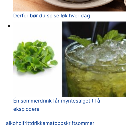
Derfor bør du spise løk hver dag
Én sommerdrink får myntesalget til å
eksplodere
alkoholfritt
drikke
matoppskrift
sommer