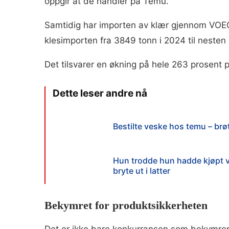
oppgir at de handler på Temu.
Samtidig har importen av klær gjennom VOEC
klesimporten fra 3849 tonn i 2024 til nesten
Det tilsvarer en økning på hele 263 prosent p
Bestilte veske hos temu – brøt
Hun trodde hun hadde kjøpt ve
bryte ut i latter
Bekymret for produktsikkerheten
Det er ikke bare konkurransen som bekymrer