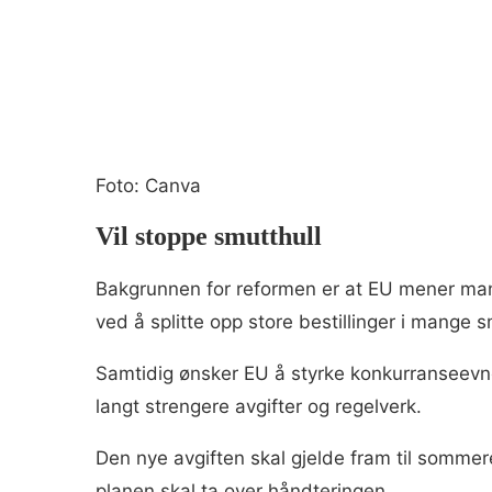
Foto: Canva
Vil stoppe smutthull
Bakgrunnen for reformen er at EU mener man
ved å splitte opp store bestillinger i mange s
Samtidig ønsker EU å styrke konkurranseevne
langt strengere avgifter og regelverk.
Den nye avgiften skal gjelde fram til sommere
planen skal ta over håndteringen.