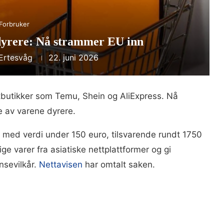
Forbruker
dyrere: Nå strammer EU inn
 Ertesvåg
22. juni 2026
ttbutikker som Temu, Shein og AliExpress. Nå
 av varene dyrere.
ker med verdi under 150 euro, tilsvarende rundt 1750
ge varer fra asiatiske nettplattformer og gi
nsevilkår.
Nettavisen
har omtalt saken.