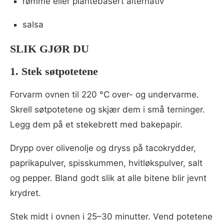
rømme eller plantebasert alternativ
salsa
SLIK GJØR DU
1. Stek søtpotetene
Forvarm ovnen til 220 °C over- og undervarme.
Skrell søtpotetene og skjær dem i små terninger.
Legg dem på et stekebrett med bakepapir.
Drypp over olivenolje og dryss på tacokrydder,
paprikapulver, spisskummen, hvitløkspulver, salt
og pepper. Bland godt slik at alle bitene blir jevnt
krydret.
Stek midt i ovnen i 25–30 minutter. Vend potetene