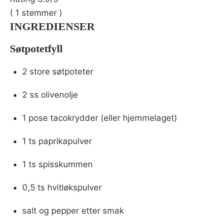
(
1
stemmer )
INGREDIENSER
Søtpotetfyll
2 store søtpoteter
2 ss olivenolje
1 pose tacokrydder (eller hjemmelaget)
1 ts paprikapulver
1 ts spisskummen
0,5 ts hvitløkspulver
salt og pepper etter smak