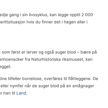
dje gang i sin livssyklus, kan legge opptil 2 000
erittsituasjon hvis du finner det i hagen eller i
 – som først er larver og også suger blod – bære på
anhoenacker fra Naturhistoriska riksmuseet, kan
egget.
ldne tilfeller borreliose, overføres til flåtteggene. De
ver eller nymfer når de suger blod på en smågnager
r han til
Land
.