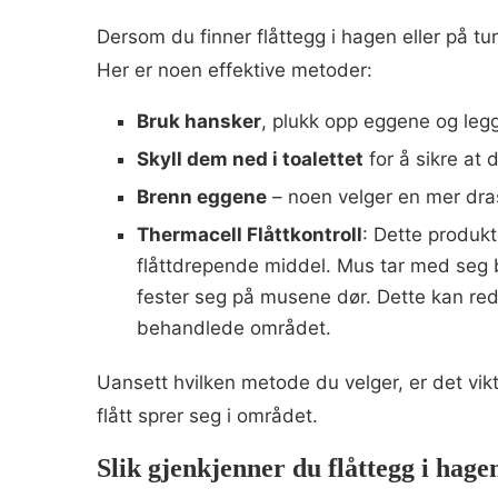
Dersom du finner flåttegg i hagen eller på tu
Her er noen effektive metoder:
Bruk hansker
, plukk opp eggene og legg
Skyll dem ned i toalettet
for å sikre at 
Brenn eggene
– noen velger en mer dras
Thermacell Flåttkontroll
: Dette produk
flåttdrepende middel. Mus tar med seg bom
fester seg på musene dør. Dette kan re
behandlede området. ​
Uansett hvilken metode du velger, er det vikt
flått sprer seg i området.
Slik gjenkjenner du flåttegg i hage