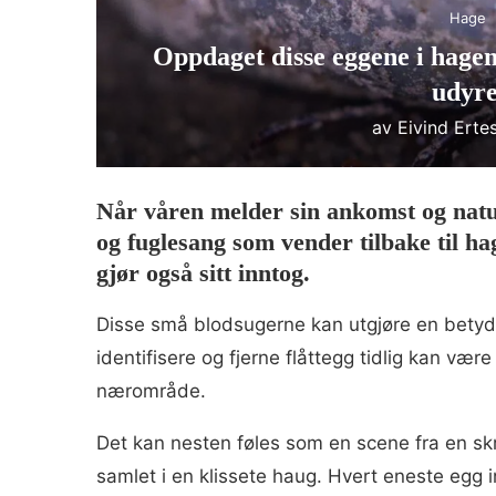
Hage
Oppdaget disse eggene i hagen
udyre
av
Eivind Erte
Når våren melder sin ankomst og natur
og fuglesang som vender tilbake til h
gjør også sitt inntog.
Disse små blodsugerne kan utgjøre en betyde
identifisere og fjerne flåttegg tidlig kan vær
nærområde.​
Det kan nesten føles som en scene fra en s
samlet i en klissete haug. Hvert eneste egg i