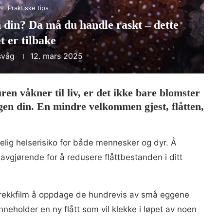
Praktiske tips
 din? Da må du handle raskt – dette
t er tilbake
svåg
12. mars 2025
en våkner til liv, er det ikke bare blomster
agen din. En mindre velkommen gjest, flåtten,
lig helserisiko for både mennesker og dyr. Å
e avgjørende for å redusere flåttbestanden i ditt
krekkfilm å oppdage de hundrevis av små eggene
nneholder en ny flått som vil klekke i løpet av noen