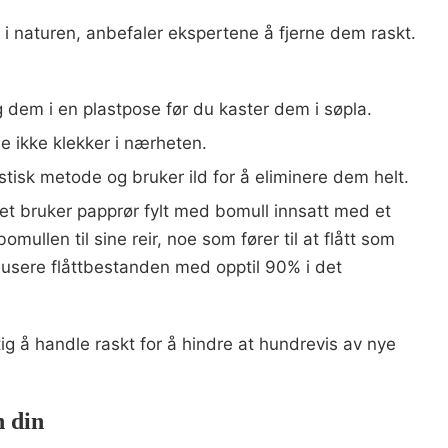
r i naturen, anbefaler ekspertene å fjerne dem raskt.
 dem i en plastpose før du kaster dem i søpla.
de ikke klekker i nærheten.
tisk metode og bruker ild for å eliminere dem helt.
tet bruker papprør fylt med bomull innsatt med et
ullen til sine reir, noe som fører til at flått som
dusere flåttbestanden med opptil 90% i det
ig å handle raskt for å hindre at hundrevis av nye
n din