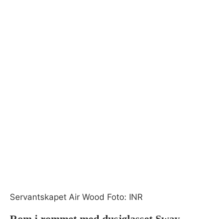
Servantskapet Air Wood Foto: INR
Rom i rommet med dusjglasset Sway