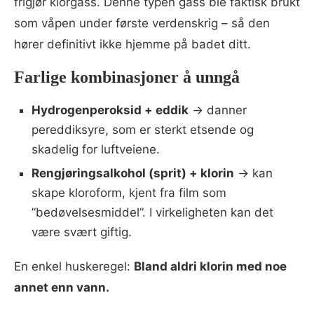
frigjør klorgass. Denne typen gass ble faktisk brukt
som våpen under første verdenskrig – så den
hører definitivt ikke hjemme på badet ditt.
Farlige kombinasjoner å unngå
Hydrogenperoksid + eddik
→ danner
pereddiksyre, som er sterkt etsende og
skadelig for luftveiene.
Rengjøringsalkohol (sprit) + klorin
→ kan
skape kloroform, kjent fra film som
”bedøvelsesmiddel”. I virkeligheten kan det
være svært giftig.
En enkel huskeregel:
Bland aldri klorin med noe
annet enn vann.