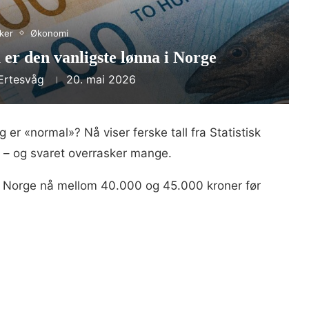
ker
Økonomi
 er den vanligste lønna i Norge
 Ertesvåg
20. mai 2026
 er «normal»? Nå viser ferske tall fra Statistisk
r – og svaret overrasker mange.
 i Norge nå mellom 40.000 og 45.000 kroner før