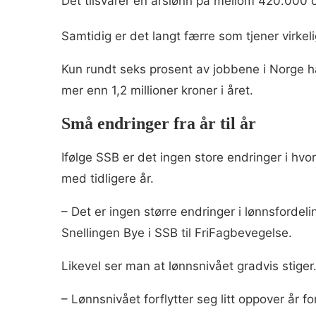
Det tilsvarer en årslønn på mellom 420.000 
Samtidig er det langt færre som tjener virkel
Kun rundt seks prosent av jobbene i Norge 
mer enn 1,2 millioner kroner i året.
Små endringer fra år til år
Ifølge SSB er det ingen store endringer i hv
med tidligere år.
– Det er ingen større endringer i lønnsfordel
Snellingen Bye i SSB til FriFagbevegelse.
Likevel ser man at lønnsnivået gradvis stiger
– Lønnsnivået forflytter seg litt oppover år for