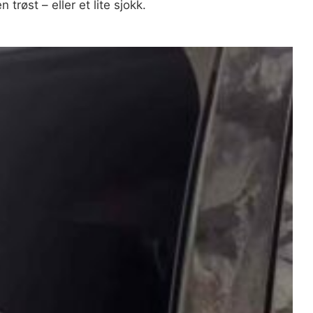
trøst – eller et lite sjokk.