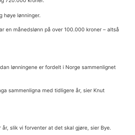
og 720.000 kroner.
ig høye lønninger.
har en månedslønn på over 100.000 kroner – altså
ordan lønningene er fordelt i Norge sammenlignet
inga sammenligna med tidligere år, sier Knut
.
 år, slik vi forventer at det skal gjøre, sier Bye.