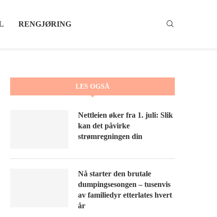
L
RENGJØRING
LES OGSÅ
Nettleien øker fra 1. juli: Slik
kan det påvirke
strømregningen din
Nå starter den brutale
dumpingsesongen – tusenvis
av familiedyr etterlates hvert
år