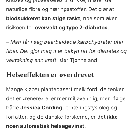
knuses og prosesseres til drikke, mister de
naturlige fibre og næringsstoffer. Det gjør at
blodsukkeret kan stige raskt
, noe som øker
risikoen for
overvekt og type 2-diabetes
.
–
Man får i seg bearbeidede karbohydrater uten
fiber. Det gjør meg mer bekymret for diabetes og
vektøkning enn kreft
, sier Tjønneland.
Helseeffekten er overdrevet
Mange kjøper plantebasert melk fordi de tenker
det er «renere» eller mer miljøvennlig, men ifølge
både
Jessica Cording
, ernæringsfysiolog og
forfatter, og de danske forskerne, er det
ikke
noen automatisk helsegevinst
.