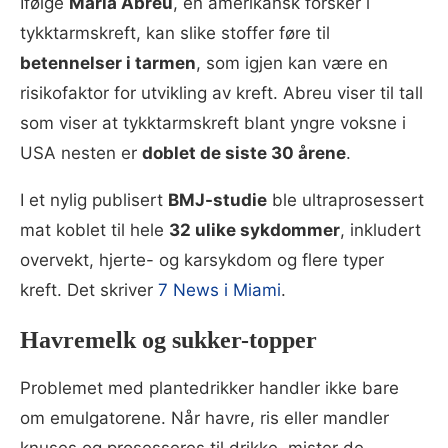
Ifølge
Maria Abreu
, en amerikansk forsker i
tykktarmskreft, kan slike stoffer føre til
betennelser i tarmen
, som igjen kan være en
risikofaktor for utvikling av kreft. Abreu viser til tall
som viser at tykktarmskreft blant yngre voksne i
USA nesten er
doblet de siste 30 årene
.
I et nylig publisert
BMJ-studie
ble ultraprosessert
mat koblet til hele
32 ulike sykdommer
, inkludert
overvekt, hjerte- og karsykdom og flere typer
kreft. Det skriver
7 News i Miami
.
Havremelk og sukker-topper
Problemet med plantedrikker handler ikke bare
om emulgatorene. Når havre, ris eller mandler