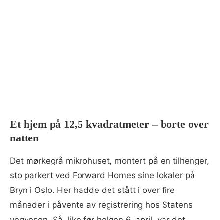
Et hjem på 12,5 kvadratmeter – borte over
natten
Det mørkegrå mikrohuset, montert på en tilhenger,
sto parkert ved Forward Homes sine lokaler på
Bryn i Oslo. Her hadde det stått i over fire
måneder i påvente av registrering hos Statens
vegvesen. Så, like før helgen 6. april, var det