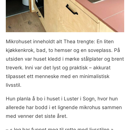
Mikrohuset inneholdt alt Thea trengte: En liten
kjøkkenkrok, bad, to hemser og en soveplass. På
utsiden var huset kledd i mørke stålplater og brent
treverk. Inni var det lyst og praktisk – akkurat
tilpasset ett menneske med en minimalistisk
livsstil.
Hun planla å bo i huset i Luster i Sogn, hvor hun
allerede har bodd i et lignende mikrohus sammen
med venner det siste året.
–⁠ «Jeg har funnet meg til rette med livsstilen.»