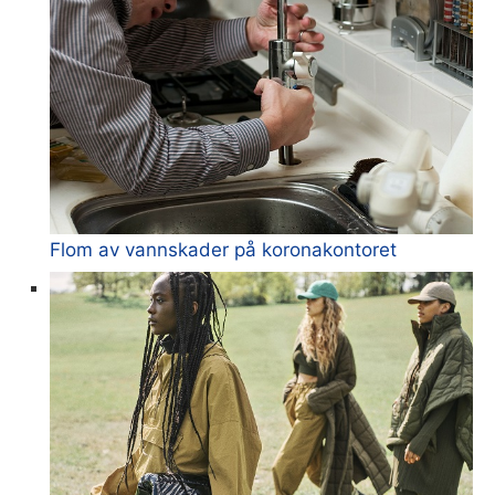
Flom av vannskader på koronakontoret