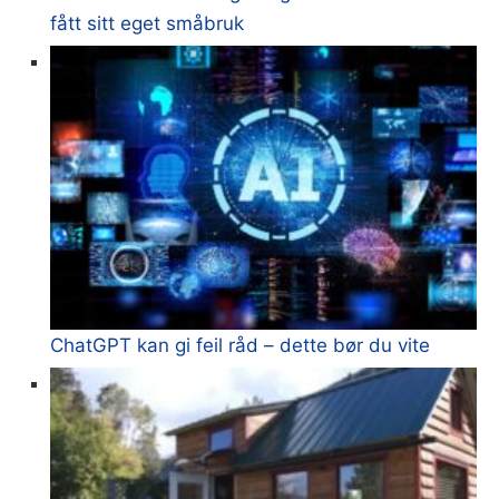
fått sitt eget småbruk
ChatGPT kan gi feil råd – dette bør du vite