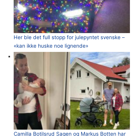
Her ble det full stopp for julepyntet svenske –
«kan ikke huske noe lignende»
Camilla Botilsrud Sagen og Markus Botten har